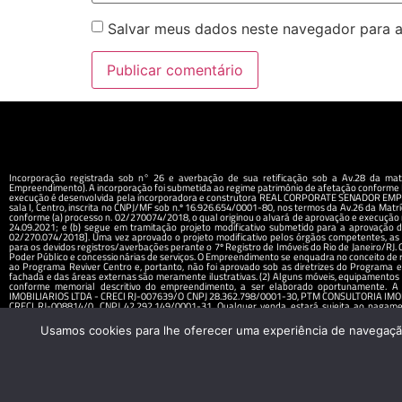
Salvar meus dados neste navegador para a
Incorporação registrada sob n° 26 e averbação de sua retificação sob a Av.28 da matr
Empreendimento). A incorporação foi submetida ao regime patrimônio de afetação conforme R
execução é desenvolvida pela incorporadora e construtora REAL CORPORATE SENADOR EMPR
sala I, Centro, inscrita no CNPJ/MF sob n.º 16.926.654/0001-80, nos termos da Av.26 da Ma
conforme (a) processo n. 02/270074/2018, o qual originou o alvará de aprovação e execução
24.09.2021; e (b) segue em tramitação projeto modificativo submetido para a aprovação 
02/270.074/2018]. Uma vez aprovado o projeto modificativo pelos órgãos competentes, as r
para os devidos registros/averbações perante o 7º Registro de Imóveis do Rio de Janeiro/RJ.
Poder Público e concessionárias de serviços. O Empreendimento se enquadra no conceito de re
ao Programa Reviver Centro e, portanto, não foi aprovado sob as diretrizes do Programa e 
fachada e das áreas externas são meramente ilustrativas. (2) Alguns móveis, equipamentos 
conforme memorial descritivo do empreendimento, a ser elaborado oportunamente. A 
IMOBILIARIOS LTDA - CRECI RJ-007639/O CNPJ 28.362.798/0001-30, PTM CONSULTORIA IMOB
CRECI RJ-008814/0, CNPJ 42.292.149/0001-31. Qualquer venda estará sujeita ao pagament
decorrentes deverão ser suportadas pelo comprador. Os instrumentos posteriores a serem 
material.
Usamos cookies para lhe oferecer uma experiência de navegação 