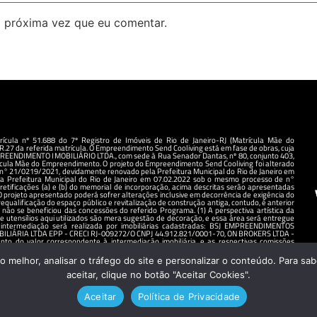
 próxima vez que eu comentar.
ícula nº 51.688 do 7º Registro de Imóveis de Rio de Janeiro-RJ (Matrícula Mãe do
.27 da referida matrícula. O Empreendimento Send Cooliving está em fase de obras, cuja
EENDIMENTO IMOBILIÁRIO LTDA., com sede à Rua Senador Dantas, nº 80, conjunto 403,
trícula Mãe do Empreendimento. O projeto do Empreendimento Send Cooliving foi alterado
 n° 21/0219/2021, devidamente renovado pela Prefeitura Municipal do Rio de Janeiro em
da Prefeitura Municipal do Rio de Janeiro em 07.02.2022 sob o mesmo processo de n°
etificações (a) e (b) do memorial de incorporação, acima descritas serão apresentadas
 O projeto apresentado poderá sofrer alterações inclusive em decorrência de exigência do
qualificação do espaço público e revitalização de construção antiga, contudo, é anterior
não se beneficiou das concessões do referido Programa. (1) A perspectiva artística da
e utensílios aqui utilizados são mera sugestão de decoração, e essa área será entregue
intermediação será realizada por imobiliárias cadastradas: BSJ EMPREENDIMENTOS
ILIÁRIA LTDA EPP - CRECI RJ-009272/O CNPJ 44.912.821/0001-70, ON BROKERS LTDA -
o do valor correspondente à intermediação imobiliária, e as respectivas comissões
firmados pelos clientes prevalecerão sobre quaisquer especificações constantes neste
melhor, analisar o tráfego do site e personalizar o conteúdo. Para sabe
aceitar, clique no botão "Aceitar Cookies".
Aceitar
Política de Privacidade