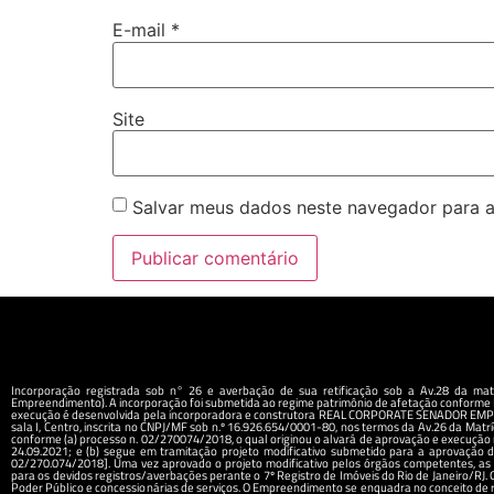
E-mail
*
Site
Salvar meus dados neste navegador para a
Incorporação registrada sob n° 26 e averbação de sua retificação sob a Av.28 da matr
Empreendimento). A incorporação foi submetida ao regime patrimônio de afetação conforme R
execução é desenvolvida pela incorporadora e construtora REAL CORPORATE SENADOR EMPR
sala I, Centro, inscrita no CNPJ/MF sob n.º 16.926.654/0001-80, nos termos da Av.26 da Ma
conforme (a) processo n. 02/270074/2018, o qual originou o alvará de aprovação e execução
24.09.2021; e (b) segue em tramitação projeto modificativo submetido para a aprovação 
02/270.074/2018]. Uma vez aprovado o projeto modificativo pelos órgãos competentes, as r
para os devidos registros/averbações perante o 7º Registro de Imóveis do Rio de Janeiro/RJ.
Poder Público e concessionárias de serviços. O Empreendimento se enquadra no conceito de re