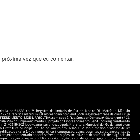
 próxima vez que eu comentar.
ícula nº 51.688 do 7º Registro de Imóveis de Rio de Janeiro-RJ (Matrícula Mãe do
.27 da referida matrícula. O Empreendimento Send Cooliving está em fase de obras, cuja
EENDIMENTO IMOBILIÁRIO LTDA., com sede à Rua Senador Dantas, nº 80, conjunto 403,
trícula Mãe do Empreendimento. O projeto do Empreendimento Send Cooliving foi alterado
 n° 21/0219/2021, devidamente renovado pela Prefeitura Municipal do Rio de Janeiro em
da Prefeitura Municipal do Rio de Janeiro em 07.02.2022 sob o mesmo processo de n°
etificações (a) e (b) do memorial de incorporação, acima descritas serão apresentadas
 O projeto apresentado poderá sofrer alterações inclusive em decorrência de exigência do
qualificação do espaço público e revitalização de construção antiga, contudo, é anterior