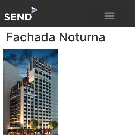
LAZER E SERVIÇOS
Fachada Noturna