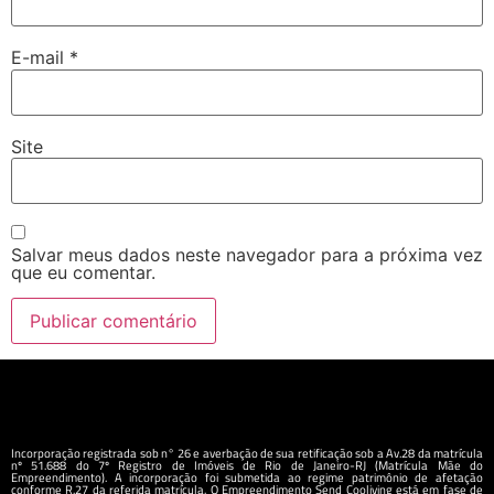
E-mail
*
Site
Salvar meus dados neste navegador para a próxima vez
que eu comentar.
Incorporação registrada sob n° 26 e averbação de sua retificação sob a Av.28 da matrícula
nº 51.688 do 7º Registro de Imóveis de Rio de Janeiro-RJ (Matrícula Mãe do
Empreendimento). A incorporação foi submetida ao regime patrimônio de afetação
conforme R.27 da referida matrícula. O Empreendimento Send Cooliving está em fase de