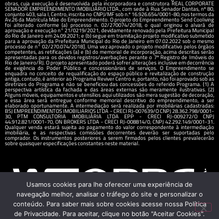
obras, cuja execução é desenvolvida pela incorporadora e construtora REAL CORPORATE
SENADOR EMPREENDIMENTO IMOBILIÁRIO LTDA., com sede à Rua Senador Dantas, nº 80,
conjunto 403, sala I, Centro, inscrita no CNPJ/MF sob n.º 16.926.654/0001-80, nos termos da
Av.26 da Matrícula Mãe do Empreendimento. O projeto do Empreendimento Send Cooliving
foi alterado conforme (a) processo n. 02/270074/2018, o qual originou o alvará de
aprovação e execução n° 21/0219/2021, devidamente renovado pela Prefeitura Municipal
do Rio de Janeiro em 24.09.2021; e (b) segue em tramitação projeto modificativo submetido
para a aprovação da Prefeitura Municipal do Rio de Janeiro em 07.02.2022 sob o mesmo
processo de n° 02/270.074/2018]. Uma vez aprovado o projeto modificativo pelos órgãos
competentes, as retificações (a) e (b) do memorial de incorporação, acima descritas serão
apresentadas para os devidos registros/averbações perante o 7º Registro de Imóveis do
Rio de Janeiro/RJ. O projeto apresentado poderá sofrer alterações inclusive em decorrência
de exigência do Poder Público e concessionárias de serviços. O Empreendimento se
enquadra no conceito de requalificação do espaço público e revitalização de construção
antiga, contudo, é anterior ao Programa Reviver Centro e, portanto, não foi aprovado sob as
diretrizes do Programa e não se beneficiou das concessões do referido Programa. (1) A
perspectiva artística da fachada e das áreas externas são meramente ilustrativas. (2)
Alguns móveis, equipamentos e utensílios aqui utilizados são mera sugestão de decoração,
e essa área será entregue conforme memorial descritivo do empreendimento, a ser
elaborado oportunamente. A intermediação será realizada por imobiliárias cadastradas:
BSJ EMPREENDIMENTOS IMOBILIARIOS LTDA - CRECI RJ-007639/O CNPJ 28.362.798/0001-
30, PTM CONSULTORIA IMOBILIÁRIA LTDA EPP - CRECI RJ-009272/O CNPJ
44.912.821/0001-70, ON BROKERS LTDA - CRECI RJ-008814/0, CNPJ 42.292.149/0001-31.
Qualquer venda estará sujeita ao pagamento do valor correspondente à intermediação
imobiliária, e as respectivas comissões decorrentes deverão ser suportadas pelo
comprador. Os instrumentos posteriores a serem firmados pelos clientes prevalecerão
sobre quaisquer especificações constantes neste material.
Usamos cookies para lhe oferecer uma experiência de
navegação melhor, analisar o tráfego do site e personalizar o
conteúdo. Para saber mais sobre cookies acesse nossa Política
de Privacidade. Para aceitar, clique no botão "Aceitar Cookies".